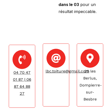
dans le 03
pour un
résultat impeccable.
lbc.toiture@gmail.com
25 les
04 70 47
Berlus,
01 87 | 06
Dompierre-
87 64 88
sur-
27
Besbre