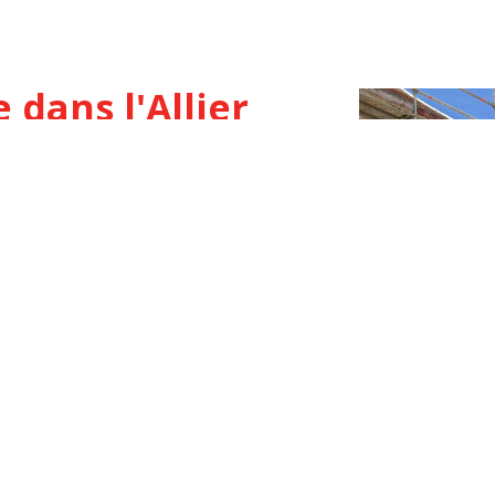
dans l'Allier
ns suivantes :
our procéder à l’isolation de vos murs
nt les nouvelles normes en vigueur.