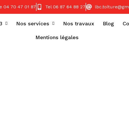
e 04 70 47 01 87
Tel 06 87 64 88 27
lbc.toiture@gm
3
Nos services
Nos travaux
Blog
Co
Mentions légales