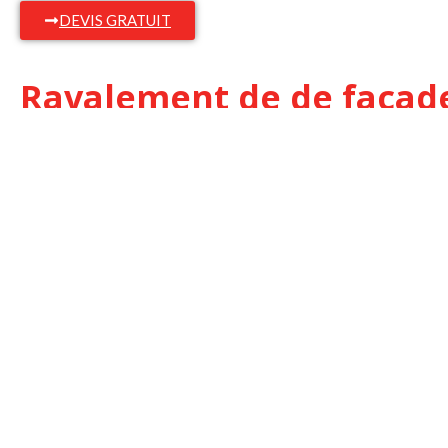
DEVIS GRATUIT
Ravalement de de façade 
Avec notre entreprise, vous pouvez obtenir les prestatio
Nettoyage et décapage de votre façade.
Rénovation et Réparation du Mur.
Traitement pour Votre Mur.
Finitions et retouche en cas de besoin.
Le ravalement de façade est également le bon moment p
par l’extérieur et d’installer de nouvelles fenêtres suiva