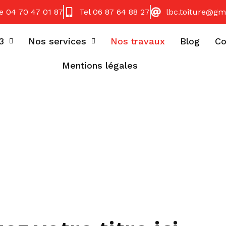
e 04 70 47 01 87
Tel 06 87 64 88 27
lbc.toiture@gm
3
Nos services
Nos travaux
Blog
Co
Mentions légales